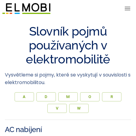
Slovník pojmů
používaných v
elektromobilitě
Vysvětleme si pojmy, které se vyskytují v souvislosti s
elektromobilitou.
A
D
M
O
R
V
W
AC nabíjení