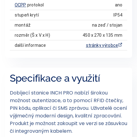
OCPP
protokol
ano
stupeň krytí
IP54
montáž
na zeď / stojan
rozměr (Š x V x H)
450 x 270 x 135 mm
další informace
stránky výrobce
Specifikace a využití
Dobíjecí stanice INCH PRO nabízí širokou
možnost autentizace, a to pomocí RFID čtečky,
PIN kódu, aplikací či SMS zprávou. Uživatelé ocení
výjimečný moderní design, kvalitní zpracování.
Produkt je možnost zakoupit ve verzi se zásuvkou
či integrovaným kabelem.