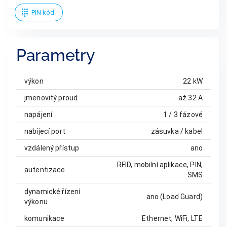
PIN kód
Parametry
výkon
22 kW
jmenovitý proud
až 32 A
napájení
1 / 3 fázové
nabíjecí port
zásuvka / kabel
vzdálený přístup
ano
RFID, mobilní aplikace, PIN,
autentizace
SMS
dynamické řízení
ano (Load Guard)
výkonu
komunikace
Ethernet, WiFi, LTE