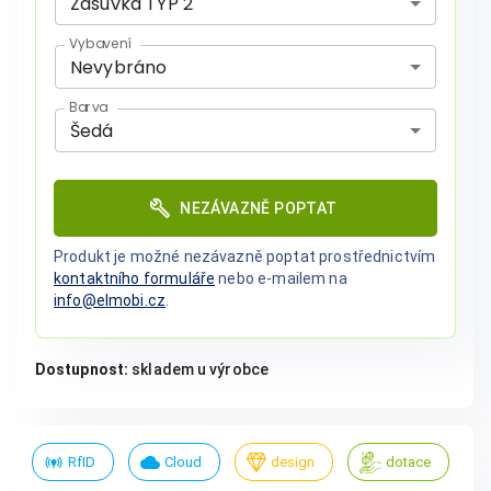
Zásuvka TYP 2
Vybavení
Nevybráno
Barva
Šedá
NEZÁVAZNĚ POPTAT
Produkt je možné nezávazně poptat prostřednictvím
kontaktního formuláře
nebo e-mailem na
info@elmobi.cz
.
Dostupnost:
skladem u výrobce
RfID
Cloud
design
dotace