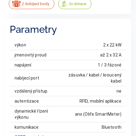
2 dobíjecí body
2x dotace
Parametry
výkon
2 x 22 kW
jmenovitý proud
až 2 x 32 A
napájení
1 / 3 fázové
zásuvka / kabel / kroucený
nabíjecí port
kabel
vzdálený přístup
ne
autentizace
RFID, mobilní aplikace
dynamické řízení
ano (Olife SmartMeter)
výkonu
komunikace
Bluetooth