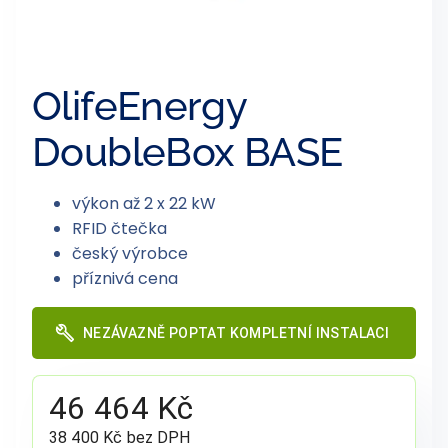
OlifeEnergy
DoubleBox BASE
výkon až 2 x 22 kW
RFID čtečka
český výrobce
příznivá cena
NEZÁVAZNĚ POPTAT KOMPLETNÍ INSTALACI
46 464 Kč
38 400 Kč bez DPH