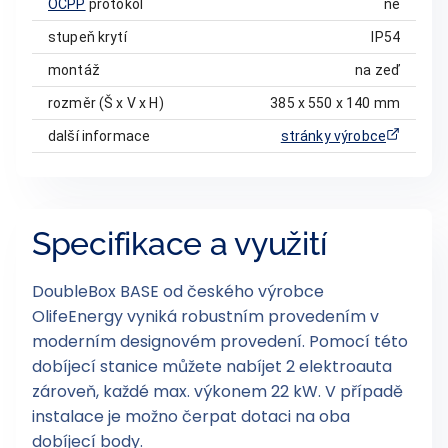
OCPP
protokol
ne
stupeň krytí
IP54
montáž
na zeď
rozměr (Š x V x H)
385 x 550 x 140 mm
další informace
stránky výrobce
Specifikace a využití
DoubleBox BASE od českého výrobce
OlifeEnergy vyniká robustním provedením v
moderním designovém provedení. Pomocí této
dobíjecí stanice můžete nabíjet 2 elektroauta
zároveň, každé max. výkonem 22 kW. V případě
instalace je možno čerpat dotaci na oba
dobíjecí body.