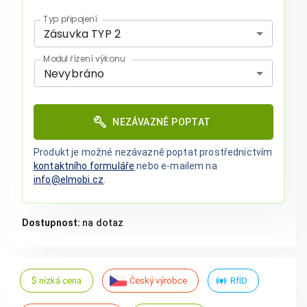
Typ připojení
Zásuvka TYP 2
Modul řízení výkonu
Nevybráno
NEZÁVAZNĚ POPTAT
Produkt je možné nezávazně poptat prostřednictvím
kontaktního formuláře
nebo e-mailem na
info@elmobi.cz
.
Dostupnost:
na dotaz
$ nízká cena
Český výrobce
RfID